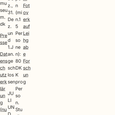
mu
z.,
n
Fot
seu
31.
(mi
ov
m.
De
n.1
erk
dk
z.
5
auf
un
Per
Lei
Pre
d
so
hg
sse
1.J
ne
ab
Dat
an.
n):
e
ens
ge
80
For
ch
sch
DK
sch
utz
los
K
un
erk
sen
pro
g
lär
Per
JU
un
so
LI
g
n.
UN
(nu
Stu
D