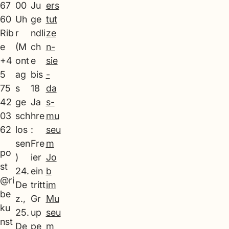
67
00
Ju
ers
60
Uh
ge
tut
Rib
r
ndli
ze
e
(M
ch
n-
+4
ont
e
sie
5
ag
bis
-
75
s
18
da
42
ge
Ja
s-
03
sch
hre
mu
62
los
:
seu
sen
Fre
m
po
)
ier
Jo
st
24.
ein
b
@ri
De
tritt
im
be
z.,
Gr
Mu
ku
25.
up
seu
nst
De
pe
m