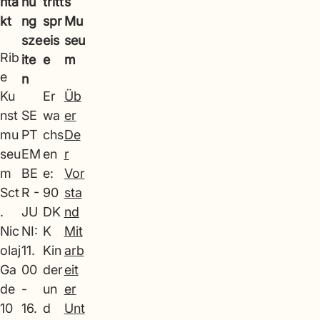
nta
nu
tritt
s
kt
ng
spr
Mu
sze
eis
seu
Rib
ite
e
m
e
n
Ku
Er
Üb
nst
SE
wa
er
mu
PT
chs
De
seu
EM
en
r
m
BE
e:
Vor
Sct
R -
90
sta
.
JU
DK
nd
Nic
NI:
K
Mit
olaj
11.
Kin
arb
Ga
00
der
eit
de
-
un
er
10
16.
d
Unt