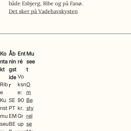
både Esbjerg, Ribe og på Fanø.
Det sker på Vadehavskysten
Ko
Åb
Ent
Mu
nta
nin
ré
see
kt
gst
t
Vo
ide
Rib
ksn
O
r
e
e:
m
Ku
SE
90
Be
nst
PT
kr.
sty
mu
EM
Gr
rel
seu
BE
up
se