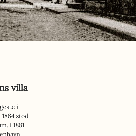
s villa
geste i
 1864 stod
m. I 1881
benhavn.