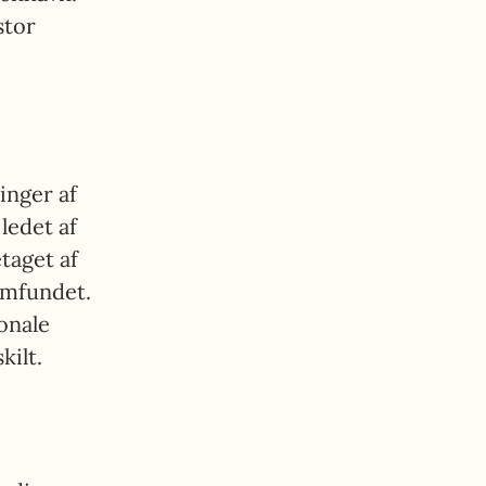
stor
inger af
ledet af
taget af
samfundet.
onale
kilt.