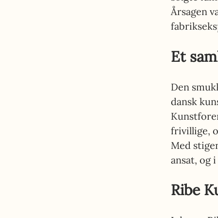
Årsagen v
fabrikseks
Et sam
Den smukke
dansk kuns
Kunstforen
frivillige,
Med stigen
ansat, og 
Ribe K