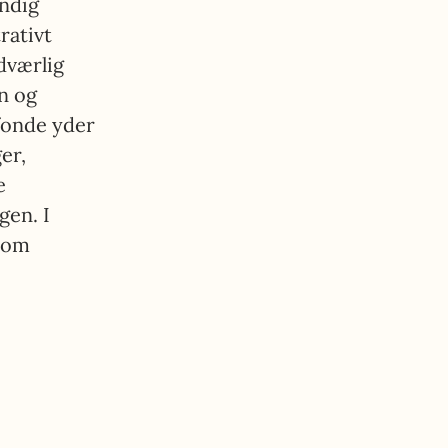
ndig
rativt
dværlig
n og
fonde yder
er,
e
gen. I
åsom