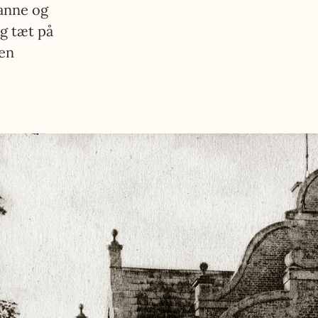
danne og
g tæt på
 en