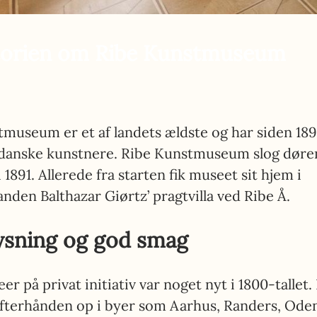
torien om Ribe Kunstmuseum
tmuseum er et af landets ældste
og har siden 1891
 danske kunstnere. Ribe Kunstmuseum slog døre
 1891. Allerede fra starten fik museet sit hjem i
nden Balthazar Giørtz’ pragtvilla ved Ribe Å.
lysning og god smag
r på privat initiativ
var noget nyt i 1800-tallet.
fterhånden op i byer som Aarhus, Randers, Ode