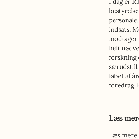
I dag er R
bestyrelse 
personale.
indsats. M
modtager t
helt nødve
forskning 
særudstill
løbet af å
foredrag,
Læs mer
Læs mere 