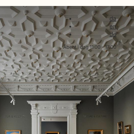
da
en
de
Åbent i dag
11:00 - 17:00