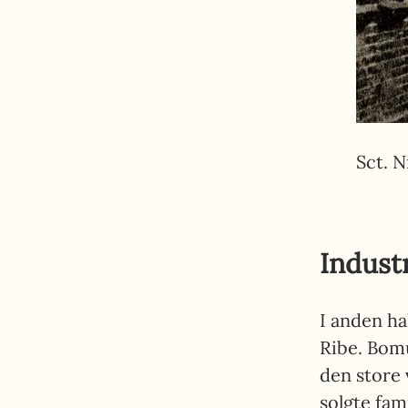
Sct. N
Indust
I anden hal
Ribe. Bom
den store 
solgte fam