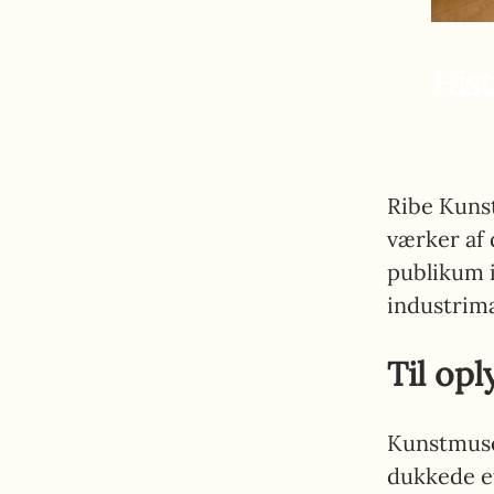
His
Ribe Kuns
værker af
publikum i
industrima
Til op
Kunstmusee
dukkede e