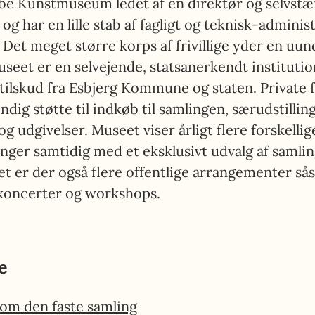
ibe Kunstmuseum ledet af
en direktør og selvstæ
og har en lille stab af fagligt og teknisk-administ
 Det meget større korps af frivillige yder en uun
useet er en selvejende, statsanerkendt institutio
ilskud fra Esbjerg Kommune og staten. Private 
ndig støtte til indkøb til samlingen, særudstilling
og udgivelser. Museet viser årligt flere forskellig
inger samtidig med et eksklusivt udvalg af samlin
ret er der også flere offentlige arrangementer s
 koncerter og workshops.
e
om den faste samling