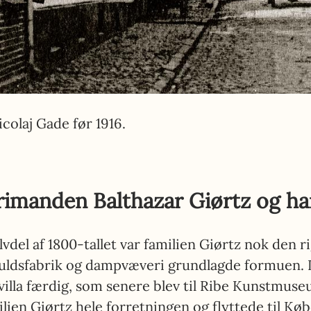
icolaj Gade før 1916.
rimanden Balthazar Giørtz og han
vdel af 1800-tallet
var familien Giørtz nok den ri
uldsfabrik og dampvæveri grundlagde formuen. I
villa færdig, som senere blev til Ribe Kunstmuseu
ilien Giørtz hele forretningen og flyttede til Kø