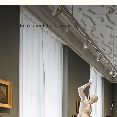
Gå til indhold
g
Aktuelt
Om museet
Undervisning