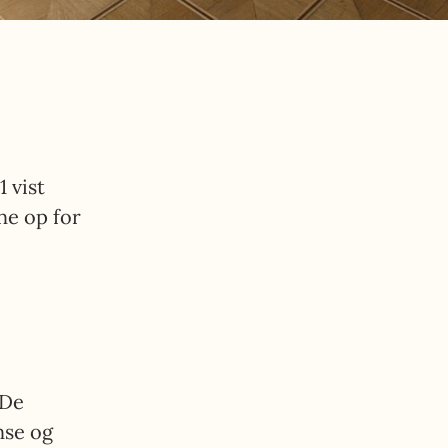
 vist
ne op for
 De
nse og