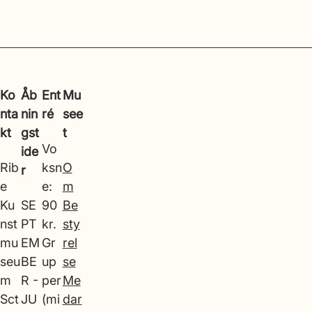
Ko
Åb
Ent
Mu
nta
nin
ré
see
kt
gst
t
Vo
ide
Rib
ksn
O
r
e
e:
m
Ku
SE
90
Be
nst
PT
kr.
sty
mu
EM
Gr
rel
seu
BE
up
se
m
R -
per
Me
Sct
JU
(mi
dar