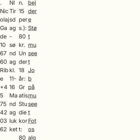
.
NI
n.
bej
Nic
Tir
15
der
olaj
sd
per
e
Ga
ag
s.):
Stø
de
-
80
t
10
sø
kr.
mu
67
nd
Un
see
60
ag
der
t
Rib
kl.
18
Jo
e
11-
år:
b
+4
16
Gr
på
5
Ma
atis
mu
75
nd
Stu
see
42
ag
die
t
03
luk
kor
Fot
62
ket
t:
os
80
alg