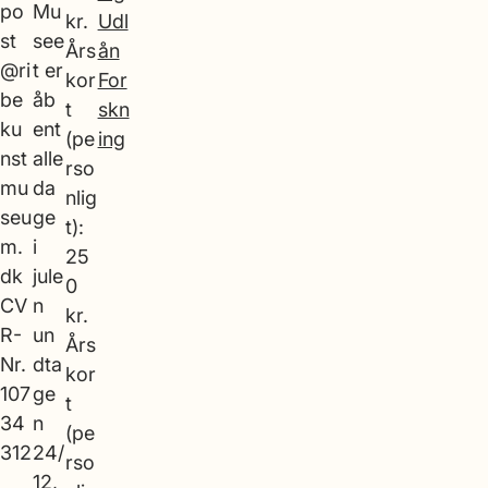
po
Mu
kr.
Udl
st
see
Års
ån
@ri
t er
kor
For
be
åb
t
skn
ku
ent
(pe
ing
nst
alle
rso
mu
da
nlig
seu
ge
t):
m.
i
25
dk
jule
0
CV
n
kr.
R-
un
Års
Nr.
dta
kor
107
ge
t
34
n
(pe
312
24/
rso
12,