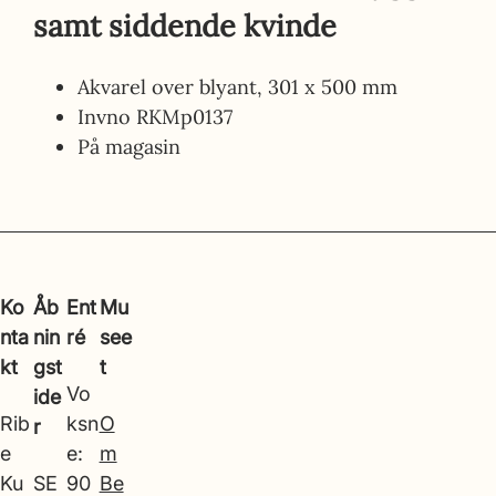
samt siddende kvinde
Akvarel over blyant, 301 x 500 mm
Invno
RKMp0137
På magasin
Ko
Åb
Ent
Mu
nta
nin
ré
see
kt
gst
t
Vo
ide
Rib
ksn
O
r
e
e:
m
Ku
SE
90
Be