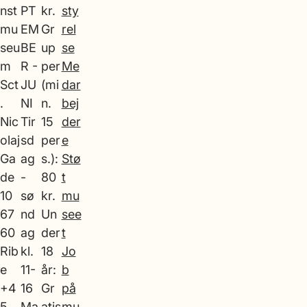
nst
PT
kr.
sty
mu
EM
Gr
rel
seu
BE
up
se
m
R -
per
Me
Sct
JU
(mi
dar
.
NI
n.
bej
Nic
Tir
15
der
olaj
sd
per
e
Ga
ag
s.):
Stø
de
-
80
t
10
sø
kr.
mu
67
nd
Un
see
60
ag
der
t
Rib
kl.
18
Jo
e
11-
år:
b
+4
16
Gr
på
5
Ma
atis
mu