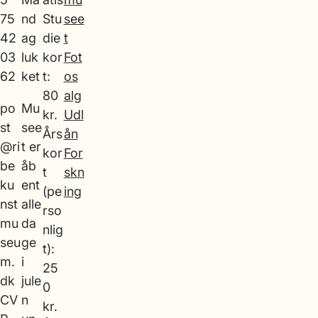
75
nd
Stu
see
42
ag
die
t
03
luk
kor
Fot
62
ket
t:
os
80
alg
po
Mu
kr.
Udl
st
see
Års
ån
@ri
t er
kor
For
be
åb
t
skn
ku
ent
(pe
ing
nst
alle
rso
mu
da
nlig
seu
ge
t):
m.
i
25
dk
jule
0
CV
n
kr.