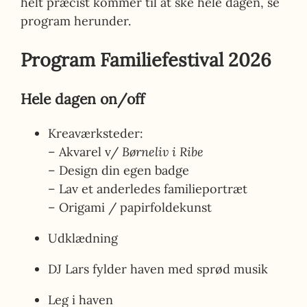
helt præcist kommer til at ske hele dagen, se
program herunder.
Program Familiefestival 2026
Hele dagen on/off
Kreaværksteder:
–
Akvarel v/
Børneliv i Ribe
–
Design din egen badge
–
Lav et anderledes familieportræt
–
Origami / papirfoldekunst
Udklædning
DJ Lars fylder haven med sprød musik
Leg i haven