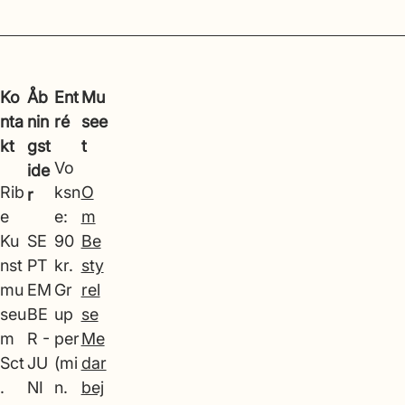
Ko
Åb
Ent
Mu
nta
nin
ré
see
kt
gst
t
Vo
ide
Rib
ksn
O
r
e
e:
m
Ku
SE
90
Be
nst
PT
kr.
sty
mu
EM
Gr
rel
seu
BE
up
se
m
R -
per
Me
Sct
JU
(mi
dar
.
NI
n.
bej