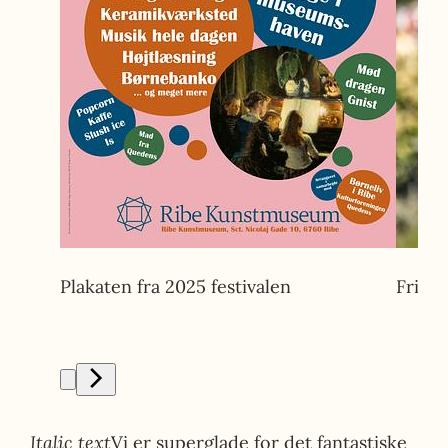
Plakaten fra 2025 festivalen
Frivil
Italic text
Vi er superglade for det fantastiske